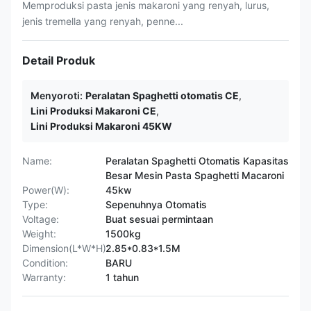
Memproduksi pasta jenis makaroni yang renyah, lurus,
jenis tremella yang renyah, penne...
Detail Produk
Menyoroti:
Peralatan Spaghetti otomatis CE
,
Lini Produksi Makaroni CE
,
Lini Produksi Makaroni 45KW
Name:
Peralatan Spaghetti Otomatis Kapasitas
Besar Mesin Pasta Spaghetti Macaroni
Power(W):
45kw
Type:
Sepenuhnya Otomatis
Voltage:
Buat sesuai permintaan
Weight:
1500kg
Dimension(L*W*H):
2.85*0.83*1.5M
Condition:
BARU
Warranty:
1 tahun