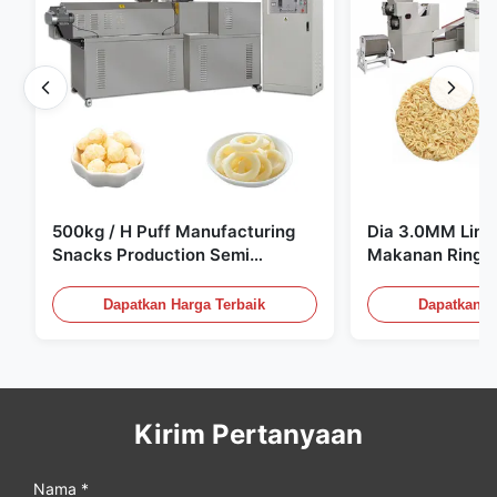
500kg / H Puff Manufacturing
Dia 3.0MM Lini 
Snacks Production Semi
Makanan Ringan
Sepenuhnya Otomatis
10000pcs / 8h
Dapatkan Harga Terbaik
Dapatkan H
Kirim Pertanyaan
Nama *