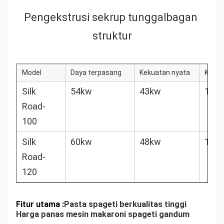
Pengekstrusi sekrup tunggal
bagan 
struktur
Model
Daya terpasang
Kekuatan nyata
Kelua
Silk
54kw
43kw
100k
Road-
100
Silk
60kw
48kw
120k
Road-
120
Fitur utama :
Pasta spageti berkualitas tinggi
Harga panas mesin makaroni spageti gandum