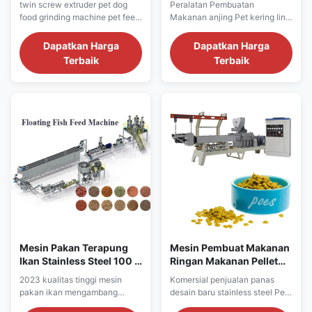
twin screw extruder pet dog
Peralatan Pembuatan
Peliharaan Stainless Steel
food grinding machine pet feed
Makanan anjing Pet kering lini
304
production machine makie dog
produksi makanan anjing
food Mesin makanan anjing
extruder makanan anjing
Dapatkan Harga
Dapatkan Harga
peliharaan dapat digunakan
membuat pelet mesin Mesin
Terbaik
Terbaik
untuk produksi semua jenis
makanan anjing dapat
makanan anjing, kami akan
digunakan untuk produksi
merancang cetakan untuk
semua jenis makanan anjing,
membuat bentuk yang berbeda
kami akan merancang cetakan
sesuai dengan kebutuhan
untuk membuat bentuk yang
spesifik pelanggan pada
berbeda sesuai dengan
bentuk ...
kebutuhan spesifik ...
Mesin Pakan Terapung
Mesin Pembuat Makanan
Ikan Stainless Steel 100 -
Ringan Makanan Pellet
500kg / Jam
Anjing Peliharaan
2023 kualitas tinggi mesin
Komersial penjualan panas
Stainless Steel
pakan ikan mengambang
desain baru stainless steel Pet
mesin pelet pakan ikan mesin
Dog snack Membuat Mesin