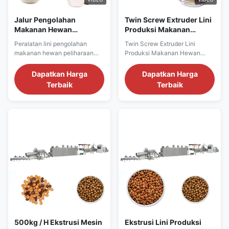
Jalur Pengolahan
Twin Screw Extruder Lini
Makanan Hewan
Produksi Makanan
Peliharaan Kering Untuk
Hewan Peliharaan
Peralatan lini pengolahan
Twin Screw Extruder Lini
Produksi Makanan Anjing
Otomatis
makanan hewan peliharaan
Produksi Makanan Hewan
Extruder
kering untuk produksi makanan
Peliharaan Otomatis Mesin
anjing Deskripsi Produk
Pembuat Makanan Anjing
Dapatkan Harga
Dapatkan Harga
Peralatan lini pengolahan
Deskripsi Produk Paling
Terbaik
Terbaik
makanan hewan peliharaan
populerTwin Screw Extruder
kering untuk produksi makanan
Lini Produksi Makanan Hewan
anjingadalah bahan tumbuhan
Peliharaan Otomatis Mesin
atau hewan yang dimaksudkan
Pembuat Makanan Anjing
untuk dikonsumsi oleh anjing
:1).SemuaTwin Screw Extruder
atau anjing lainnya. Makanan
Lini Produksi Makanan Hewan
...
Peliharaan ...
500kg / H Ekstrusi Mesin
Ekstrusi Lini Produksi