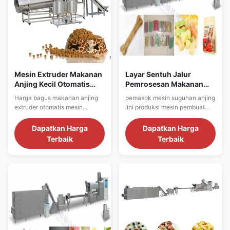
Mesin Extruder Makanan
Layar Sentuh Jalur
Anjing Kecil Otomatis
Pemrosesan Makanan
150kg / H
Hewan Peliharaan 100-
Harga bagus makanan anjing
pemasok mesin suguhan anjing
150KG / Jam
extruder otomatis mesin
lini produksi mesin pembuat
extruder makanan anjing kecil
suguhan anjing pengunyah
Efisiensi tinggi Kibble Dog Pet
hewan peliharaan Karakter
Dapatkan Harga
Dapatkan Harga
Food Membuat Mesin Twin
utamaMesin produksi makanan
Terbaik
Terbaik
screw extruder Makanan
hewan peliharaan mengunyah /
Hewan Garis Pemrosesan
selai komersial adalah
Pakan Ikan dimaksudkan untuk
perusahaan saya berdasarkan
dikonsumsi oleh anjing atau
penelitian produk serupa di
gigi taring lainnya.Makanan
rumah dan di luar negeri,
hewani dekat dengan makanan
dikombinasikan dengan ...
...