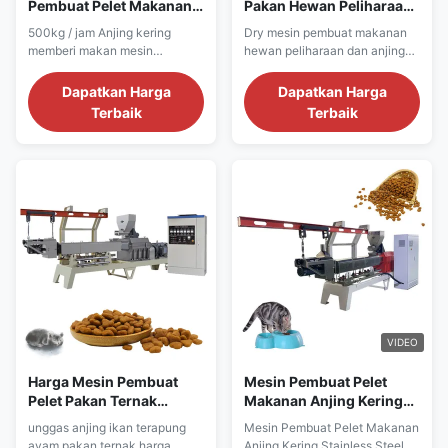
Pembuat Pelet Makanan
Pakan Hewan Peliharaan
Anjing Kering
Kering Food Grade
500kg / jam Anjing kering
Dry mesin pembuat makanan
Stainless Steel
memberi makan mesin
hewan peliharaan dan anjing
pengolah pelet ekstruder garis
tanaman extruder lini produksi
tanaman Mesin makanan
pakan anjing mesin makanan
Dapatkan Harga
Dapatkan Harga
anjing dapat digunakan untuk
hewan Deskripsi Produk Mesin
Terbaik
Terbaik
produksi semua jenis makanan
makanan anjing dapat
anjing, kami akan merancang
digunakan untuk produksi
cetakan untuk membuat
semua jenis makanan anjing,
bentuk yang berbeda sesuai
kami akan merancang cetakan
dengan kebutuhan spesifik
untuk membuat bentuk yang
pelanggan pada bentuk produk
berbeda sesuai dengan
yang mereka ...
kebutuhan ...
VIDEO
Harga Mesin Pembuat
Mesin Pembuat Pelet
Pelet Pakan Ternak
Makanan Anjing Kering
Anjing Unggas Ikan
Stainless Steel 201
unggas anjing ikan terapung
Mesin Pembuat Pelet Makanan
Terapung Ikan Ikan
ayam pakan ternak harga
Anjing Kering Stainless Steel